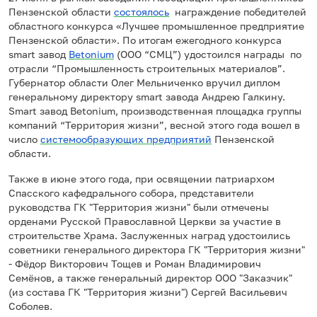
Пензенской области
состоялось
награждение победителей
областного конкурса «Лучшее промышленное предприятие
Пензенской области». По итогам ежегодного конкурса
smart завод
Betonium
(ООО “СМЦ”) удостоился награды по
отрасли “Промышленность строительных материалов”.
Губернатор области Олег Мельниченко вручил диплом
генеральному директору smart завода Андрею Галкину.
Smart завод Betonium, производственная площадка группы
компаний “Территория жизни”, весной этого года вошел в
число
системообразующих предприятий
Пензенской
области.
Также в июне этого года, при освящении патриархом
Спасского кафедрального собора, представители
руководства ГК "Территория жизни" были отмечены
орденами Русской Православной Церкви за участие в
строительстве Храма. Заслуженных наград удостоились
советники генерального директора ГК "Территория жизни"
- Фёдор Викторович Тощев и Роман Владимирович
Семёнов, а также генеральный директор ООО "Заказчик"
(из состава ГК "Территория жизни") Сергей Васильевич
Соболев.