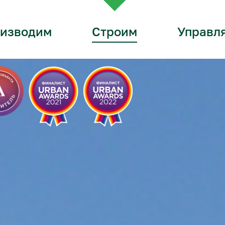
изводим
Строим
Управл