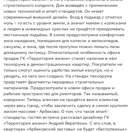
строительного холдинга. Дом возведён с применением
новых технологий и smart-стандартов. Он имеет
современный внешний дизайн. Вход в подъезд с отметки
ноль – то есть с уровня земли, а значит мамам с колясками
и людям в инвалидных креслах не придётся преодолевать
лестничные подъёмы. В холле предусмотрена комфортная
зона ожидания, помещения для колясок и велосипедов,
санузлы, и зона, где после прогулки можно помыть лапы
домашнему питомцу. Отличительной особенность офиса
продаж ГК «Территория жизни» станет наличие в нём
технорума и демонстрационных квартир. Покупатели не
только смогут оценить удобство жилья изнутри, но и
увидеть, из чего оно создано. На стендах технорума
представят фрагменты передовых строительных
материалов. Предусмотрели в новом офисе продаж и
рабочее пространство для риелторов. Так называемый,
коворкинг. Теперь агентам не придётся везти клиентов
через весь город, чтобы заключить сделку в самом крупном
жилом массиве - Арбеково. О том, что такое smart-
стандарты, гостям встречи рассказал дизайнер ГК
«Территория жизни» Андрей Веретёхин. С его слов, в
квартирах «Арбековской заставы» не будет «бесполезных»