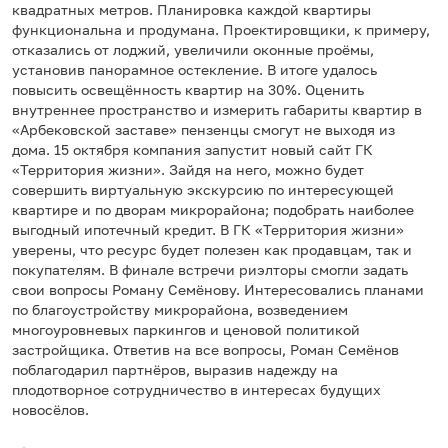
квадратных метров. Планировка каждой квартиры
функциональна и продумана. Проектировщики, к примеру,
отказались от лоджий, увеличили оконные проёмы,
установив панорамное остекление. В итоге удалось
повысить освещённость квартир на 30%. Оценить
внутреннее пространство и измерить габариты квартир в
«Арбековской заставе» пензенцы смогут не выходя из
дома. 15 октября компания запустит новый сайт ГК
«Территория жизни». Зайдя на него, можно будет
совершить виртуальную экскурсию по интересующей
квартире и по дворам микрорайона; подобрать наиболее
выгодный ипотечный кредит. В ГК «Территория жизни»
уверены, что ресурс будет полезен как продавцам, так и
покупателям. В финале встречи риэлторы смогли задать
свои вопросы Роману Семёнову. Интересовались планами
по благоустройству микрорайона, возведением
многоуровневых паркингов и ценовой политикой
застройщика. Ответив на все вопросы, Роман Семёнов
поблагодарил партнёров, выразив надежду на
плодотворное сотрудничество в интересах будущих
новосёлов.