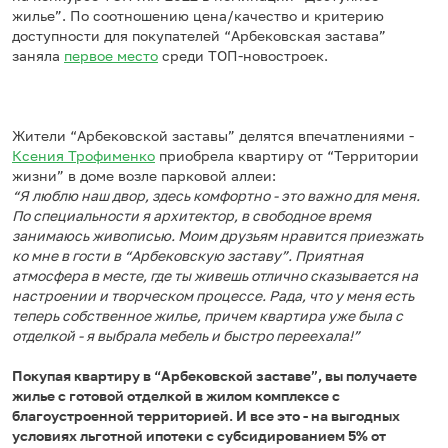
жилье”. По соотношению цена/качество и критерию
доступности для покупателей “Арбековская застава”
заняла
первое место
среди ТОП-новостроек.
Жители “Арбековской заставы” делятся впечатлениями -
Ксения Трофименко
приобрела квартиру от “Территории
жизни” в доме возле парковой аллеи:
“Я люблю наш двор, здесь комфортно - это важно для меня.
По специальности я архитектор, в свободное время
занимаюсь живописью. Моим друзьям нравится приезжать
ко мне в гости в “Арбековскую заставу”. Приятная
атмосфера в месте, где ты живешь отлично сказывается на
настроении и творческом процессе. Рада, что у меня есть
теперь собственное жилье, причем квартира уже была с
отделкой - я выбрала мебель и быстро переехала!”
Покупая квартиру в “Арбековской заставе”, вы получаете
жилье c готовой отделкой в жилом комплексе с
благоустроенной территорией. И все это - на выгодных
условиях льготной ипотеки с субсидированием 5% от