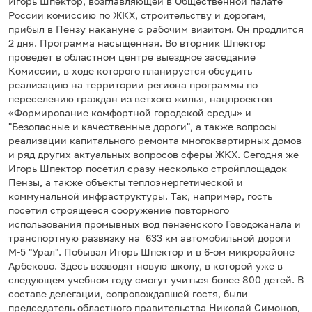
Игорь Шпектор, возглавляющей в Общественной палате
России комиссию по ЖКХ, строительству и дорогам,
прибыл в Пензу накануне с рабочим визитом. Он продлится
2 дня. Программа насыщенная. Во вторник Шпектор
проведет в областном центре выездное заседание
Комиссии, в ходе которого планируется обсудить
реализацию на территории региона программы по
переселению граждан из ветхого жилья, нацпроектов
«Формирование комфортной городской среды» и
"Безопасные и качественные дороги", а также вопросы
реализации капитального ремонта многоквартирных домов
и ряд других актуальных вопросов сферы ЖКХ. Сегодня же
Игорь Шпектор посетил сразу несколько стройплощадок
Пензы, а также объекты теплоэнергетической и
коммунальной инфраструктуры. Так, например, гость
посетил строящееся сооружение повторного
использования промывных вод пензенского Говодоканала и
транспортную развязку на 633 км автомобильной дороги
М-5 "Урал". Побывал Игорь Шпектор и в 6-ом микрорайоне
Арбеково. Здесь возводят новую школу, в которой уже в
следующем учебном году смогут учиться более 800 детей. В
составе делегации, сопровождавшей гостя, были
председатель областного правительства Николай Симонов,