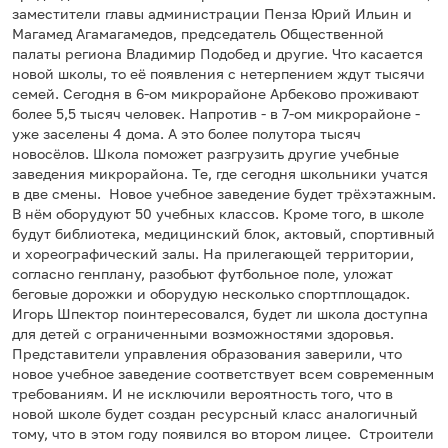
заместители главы администрации Пенза Юрий Ильин и
Магамед Агамагамедов, председатель Общественной
палаты региона Владимир Подобед и другие. Что касается
новой школы, то её появления с нетерпением ждут тысячи
семей. Сегодня в 6-ом микрорайоне Арбеково проживают
более 5,5 тысяч человек. Напротив - в 7-ом микрорайоне -
уже заселены 4 дома. А это более полутора тысяч
новосёлов. Школа поможет разгрузить другие учебные
заведения микрорайона. Те, где сегодня школьники учатся
в две смены. Новое учебное заведение будет трёхэтажным.
В нём оборудуют 50 учебных классов. Кроме того, в школе
будут библиотека, медицинский блок, актовый, спортивный
и хореографический залы. На прилегающей территории,
согласно генплану, разобьют футбольное поле, уложат
беговые дорожки и оборудую несколько спортплощадок.
Игорь Шпектор поинтересовался, будет ли школа доступна
для детей с ограниченными возможностями здоровья.
Представители управления образования заверили, что
новое учебное заведение соответствует всем современным
требованиям. И не исключили вероятность того, что в
новой школе будет создан ресурсный класс аналогичный
тому, что в этом году появился во втором лицее. Строители