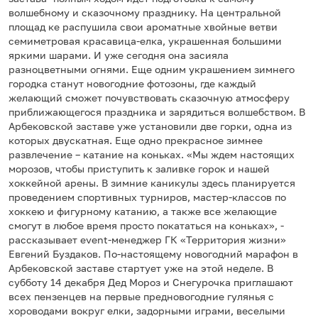
волшебному и сказочному празднику. На центральной
площад ке распушила свои ароматные хвойные ветви
семиметровая красавица-елка, украшенная большими
яркими шарами. И уже сегодня она засияла
разноцветными огнями. Еще одним украшением зимнего
городка станут новогодние фотозоны, где каждый
желающий сможет почувствовать сказочную атмосферу
приближающегося праздника и зарядиться волшебством. В
Арбековской заставе уже установили две горки, одна из
которых двускатная. Еще одно прекрасное зимнее
развлечение – катание на коньках. «Мы ждем настоящих
морозов, чтобы приступить к заливке горок и нашей
хоккейной арены. В зимние каникулы здесь планируется
проведением спортивных турниров, мастер-классов по
хоккею и фигурному катанию, а также все желающие
смогут в любое время просто покататься на коньках», -
рассказывает event-менеджер ГК «Территория жизни»
Евгений Буздаков. По-настоящему новогодний марафон в
Арбековской заставе стартует уже на этой неделе. В
субботу 14 декабря Дед Мороз и Снегурочка приглашают
всех пензенцев на первые предновогодние гулянья с
хороводами вокруг елки, задорными играми, веселыми