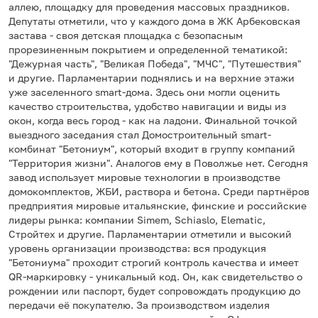
аллею, площадку для проведения массовых праздников.
Депутаты отметили, что у каждого дома в ЖК Арбековская
застава - своя детская площадка с безопасным
прорезиненным покрытием и определенной тематикой:
"Дежурная часть", "Великая Победа", "МЧС", "Путешествия"
и другие. Парламентарии поднялись и на верхние этажи
уже заселенного smart-дома. Здесь они могли оценить
качество строительства, удобство навигации и виды из
окон, когда весь город - как на ладони. Финальной точкой
выездного заседания стал Домостроительный smart-
комбинат "Бетониум", который входит в группу компаний
"Территория жизни". Аналогов ему в Поволжье нет. Сегодня
завод использует мировые технологии в производстве
домокомплектов, ЖБИ, раствора и бетона. Среди партнёров
предприятия мировые итальянские, финские и российские
лидеры рынка: компании Simem, Schiaslo, Elematic,
Стройтех и другие. Парламентарии отметили и высокий
уровень организации производства: вся продукция
"Бетониума" проходит строгий контроль качества и имеет
QR-маркировку - уникальный код. Он, как свидетельство о
рождении или паспорт, будет сопровождать продукцию до
передачи её покупателю. За производством изделия