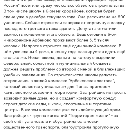
Россия" посетили сразу несколько объектов строительства.
В том числе школу в 6-ом микрорайоне, которая будет
сдана уже в декабре текущего года. Она рассчитана на 800
учеников. Сейчас строители завершают кирпичную кладку
последнего третьего этажа здания. Депутаты отметили
важность появления этого объекта. Ведь сегодня в 6-ом
микрорайоне Арбеково проживают более 5, 5 тысяч
человек. Напротив строится ещё один жилой комплекс. В
нём уже сданы 4 дома, к концу года планируется сдать ещё
столько же. Новая школа, деньги на которую выделили
федеральный, областной и муниципальный бюджеты,
должна решить проблему со второй сменой в близлежащих
учебных заведениях. Со строительства школы депутаты
отправились в жилой комплекс "Арбековская застава",
который является уникальным для Пензы примером
комплексного освоения территории. Застройщик не просто
возводит жилые дома, но и создаёт комфортную среду:
строит детские сады, школы, спортивные и торговые
центры. В жилом комплексе уже есть действующий храм.
Застройщик - группа компаний "Территория жизни" - за
свой счёт установила и обустроила остановки
общественного транспорта, благоустроила прогулочную