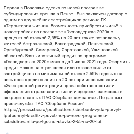
Первая в Поволжье сделка по новой программе
субсидирования прошла в Пензе. Был заключен договор с
одним из крупнейших застройщиков региона ГК
«Территория жизни». Возможность приобрести жильё в
новостройках по программе «Господдержка 2020» с
процентной ставкой 2,55% на 20 лет также появилась у
жителей Астраханской, Волгоградской, Пензенской,
Оренбургской, Самарской, Саратовской, Ульяновской
областей. Взять ипотечный кредит по программе
«Господдержка 2020» можно до 1 июля 2021 года. Оформить
кредит можно на строящееся или готовое жилье от
застройщиков по минимальной ставке 2,55% годовых на
весь срок кредитования на 20 лет при использовании
«Электронной регистрации права собственности» и
оформлении страхования жизни и здоровья заемщика в
аккредитованных ПАО Сбербанк компаниях. По данным
пресс-службы ПАО "Сбербанк России"
https://press.sber.ru/publications/sberbank-vydal-pervyi-
ipotechnyi-kredit-v-povolzhe-po-novoi-programme-
subsidirovaniia-po-lgotnoi-stavke-2-55-na-20-let