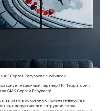
зни" Сергея Разуваева с юбилеем!
 празднует надежный партнер ГК "Территория
тва GMK Сергей Разуваев!
обы выразить искреннюю признательность и
рства, продуктивного сотрудничества.
работает с GMK при реализации масштабных