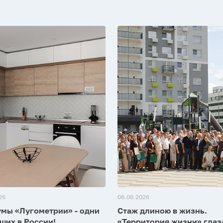
26
06.08.2026
мы «Лугометрии» - одни
Стаж длиною в жизнь.
ших в России!
«Территория жизни» гла