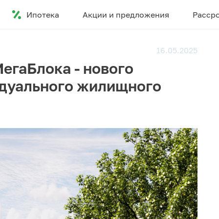
Ипотека
Акции и предложения
Расср
16.05.2025
егаБлока - нового
идуального жилищного