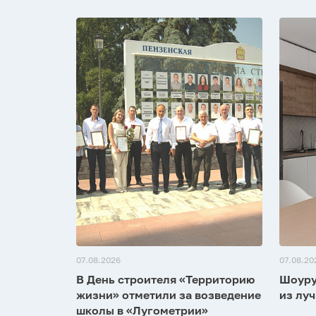
07.08.2026
07.08.20
В День строителя «Территорию
Шоуру
жизни» отметили за возведение
из луч
школы в «Лугометрии»