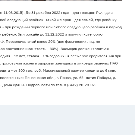
 11.08.2015). До 31 декабря 2022 года - для граждан РФ, где в
юбой следующий ребёнок. Такой же срок - для семей, где ребёнку
а - при рождении первого или любого следующего ребёнка в период
сли ребёнок был рождён до 31.12.2022 и получил категорию
РФ. Первоначальный взнос 20% (для физических лиц, не
е состояние и занятость – 30%). Заемщик должен являться
ита – 12 лет, ставка – 1 % годовых на весь срок кредитования при
 страхования жизни и здоровья заемщика в аккредитованных ПАО
ита – от 300 тыс. руб. Максимальный размер кредита до 6 млн.
положенные: Пензенская обл., г. Пенза, ул. 65 -летия Победы, д.
31. Дома сданы. Подробности по тел. 8 (8412) 28-28-02.