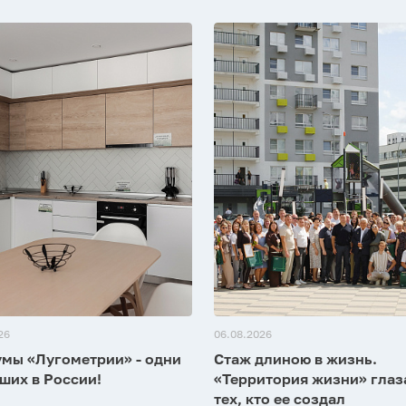
26
06.08.2026
мы «Лугометрии» - одни
Стаж длиною в жизнь.
ших в России!
«Территория жизни» гла
тех, кто ее создал