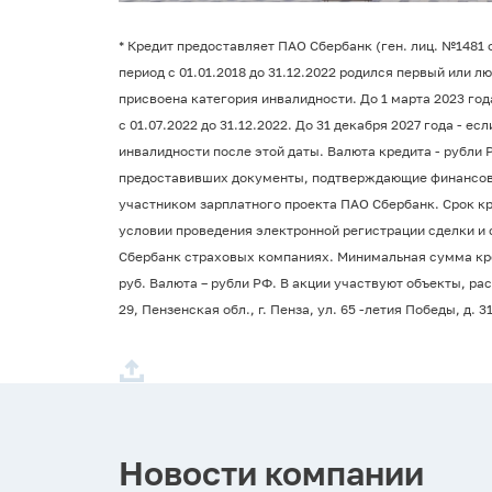
* Кредит предоставляет ПАО Сбербанк (ген. лиц. №1481 от
период с 01.01.2018 до 31.12.2022 родился первый или л
присвоена категория инвалидности. До 1 марта 2023 год
с 01.07.2022 до 31.12.2022. До 31 декабря 2027 года - е
инвалидности после этой даты. Валюта кредита - рубли 
предоставивших документы, подтверждающие финансово
участником зарплатного проекта ПАО Сбербанк. Срок кред
условии проведения электронной регистрации сделки и
Сбербанк страховых компаниях. Минимальная сумма кред
руб. Валюта – рубли РФ. В акции участвуют объекты, рас
29, Пензенская обл., г. Пенза, ул. 65 -летия Победы, д. 
Новости компании