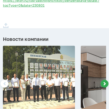
https://erzrf.ru/top-zastroyshchikov/penzenskaya-oblast?
topType=0&date=230801
Новости компании