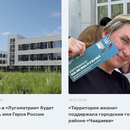
26
30.07.2026
 в «Лугометрии» будет
«Территория жизни»
ь имя Героя России
поддержала городские го
районе «Чаадаева»