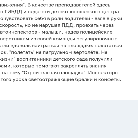
вижения". В качестве преподавателей здесь
го ГИБДД и педагоги детско-юношеского центра
чувствовать себя в роли водителей - взяв в руки
скорость, но не нарушая ПДД, проехать через
савтоинспектора - малыши, надев полицейские
 сверстникам из своей команды регулировочные
ли вдоволь наиграться на площадке: покататься
ок, "полетать" на патрульном вертолёте. На
жизни" воспитанники детского сада получили
рами, которые помогают закреплять знания
 на тему "Строительная площадка". Инспекторы
того урока светоотражающие брелки и конфеты.