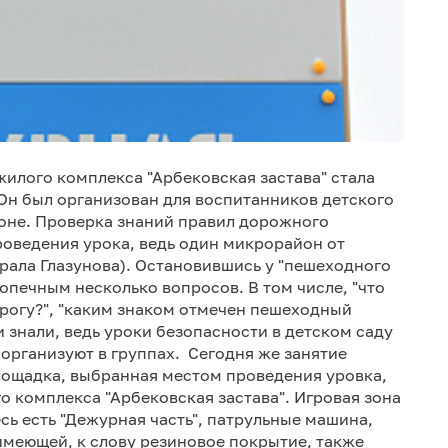
жилого комплекса "Арбековская застава" стала
Он был организован для воспитанников детского
оне. Проверка знаний правил дорожного
роведения урока, ведь один микрорайон от
ерала Глазунова). Остановившись у "пешеходного
опечным несколько вопросов. В том числе, "что
орогу?", "каким знаком отмечен пешеходный
 знали, ведь уроки безопасности в детском саду
организуют в группах. Сегодня же занятие
лощадка, выбранная местом проведения уровка,
 комплекса "Арбековская застава". Игровая зона
сь есть "Дежурная часть", патрульные машина,
имеющей, к слову резиновое покрытие, также