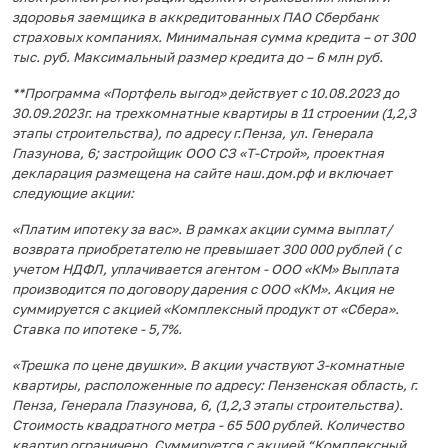
здоровья заемщика в аккредитованных ПАО Сбербанк
страховых компаниях. Минимальная сумма кредита – от 300
тыс. руб. Максимальный размер кредита до – 6 млн руб.
**Программа «Портфель выгод» действует с 10.08.2023 до
30.09.2023г. на трехкомнатные квартиры в 11 строении (1,2,3
этапы строительства), по адресу г.Пенза, ул. Генерала
Глазунова, 6; застройщик ООО СЗ «Т-Строй», проектная
декларация размещена на сайте наш.дом.рф и включает
следующие акции:
«Платим ипотеку за вас». В рамках акции сумма выплат/
возврата приобретателю не превышает 300 000 рублей ( с
учетом НДФЛ, уплачивается агентом - ООО «КМ» Выплата
производится по договору дарения с ООО «КМ». Акция не
суммируется с акцией «Комплексный продукт от «Сбера».
Ставка по ипотеке - 5,7%.
«Трешка по цене двушки». В акции участвуют 3-комнатные
квартиры, расположенные по адресу: Пензенская область, г.
Пенза, Генерала Глазунова, 6, (1,2,3 этапы строительства).
Стоимость квадратного метра - 65 500 рублей. Количество
квартир ограничено. Суммируется с акцией “Комплексный