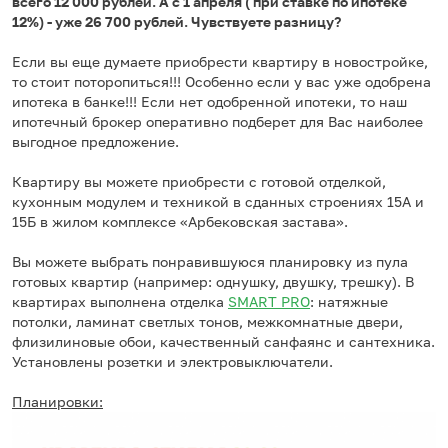
всего 12 000 рублей. А с 1 апреля ( при ставке по ипотеке
12%) - уже 26 700 рублей. Чувствуете разницу?
Если вы еще думаете приобрести квартиру в новостройке,
то стоит поторопиться!!! Особенно если у вас уже одобрена
ипотека в банке!!! Если нет одобренной ипотеки, то наш
ипотечный брокер оперативно подберет для Вас наиболее
выгодное предложение.
Квартиру вы можете приобрести с готовой отделкой,
кухонным модулем и техникой в сданных строениях 15А и
15Б в жилом комплексе «Арбековская застава».
Вы можете выбрать понравившуюся планировку из пула
готовых квартир (например: однушку, двушку, трешку). В
квартирах выполнена отделка
SMART PRO
: натяжные
потолки, ламинат светлых тонов, межкомнатные двери,
флизилиновые обои, качественный санфаянс и сантехника.
Установлены розетки и электровыключатели.
Планировки: