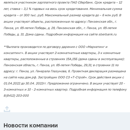
являться участником зарплатного проекта ПАО Сбербанк. Срок кредита – 12
лет, ставка – 3,1 % годовых на весь срок кредитования. Минимальная сумма
кредита – от 300 тыс. руб. Максимальный размер кредита до – 6 млн руб. В
акции участвуют объекты, расположенные по адресу: Пензенская обл., г.
Пенза, ул. 65-летия Победы, д. 29, Пензенская обл., г. Пенза, ул. 65-летия
Победы, д. 31. Дома сданы. Подробная информация на сайте sberbank.ru
**Выплата производится по договору дарения с ООО «Маркетинг и
консалтинг». В акции участвуют 2-комнатнатные квартиры, 3-х комнатные
квартиры, расположенные в строениях 15А,15Б (дома сданы в эксплуатацию):
Пензенская область, г. Пенза, ул. 65-летия Победы, 29,31; в строении 11 по
адресу: г. Пенза, ул. Генерала Глазунова, 6. Проектная декларация размещена
на сайте наш.дом.рф. Застройщик ООО СЗ «Т-Строй». Срок действия акции с
01.04.2022 до 30.04. 2022гг. Предложение ограничено. В акции участвует 20 -
3-комнатных и 10 - 2-комнатных квартир. Подробная информация по телефону
8(8412) 203-000
Новости компании