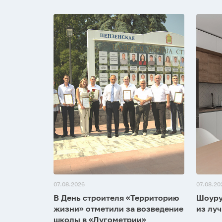
07.08.2026
07.08.20
В День строителя «Территорию
Шоуру
жизни» отметили за возведение
из луч
школы в «Лугометрии»