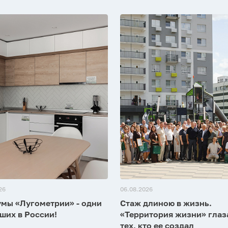
26
06.08.2026
мы «Лугометрии» - одни
Стаж длиною в жизнь.
ших в России!
«Территория жизни» гла
тех, кто ее создал