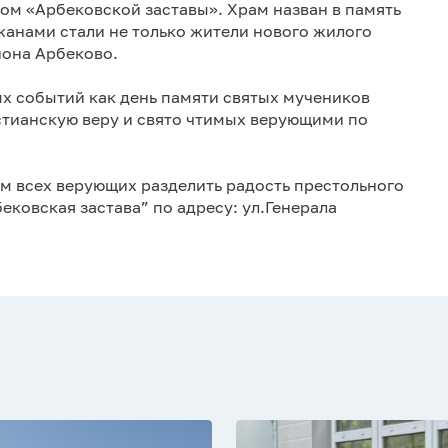
ром «Арбековской заставы». Храм назван в память
жанами стали не только жители нового жилого
йона Арбеково.
ых событий как день памяти святых мучеников
стианскую веру и свято чтимых верующими по
ем всех верующих разделить радость престольного
ековская застава” по адресу: ул.Генерала