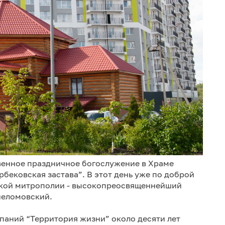
твенное праздничное богослужение в Храме
бековская застава”. В этот день уже по доброй
нской митрополии - высокопреосвященнейший
неломовский.
паний “Территория жизни” около десяти лет