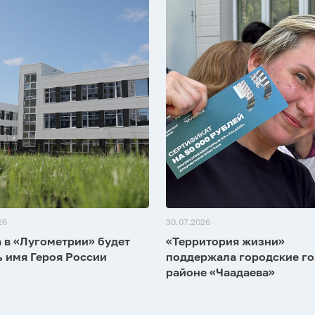
26
30.07.2026
 в «Лугометрии» будет
«Территория жизни»
ь имя Героя России
поддержала городские го
районе «Чаадаева»