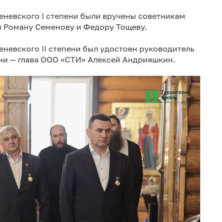
невского I степени были вручены советникам
й Роману Семенову и Федору Тощеву.
евского II степени был удостоен руководитель
ени — глава ООО «СТИ» Алексей Андрияшкин.