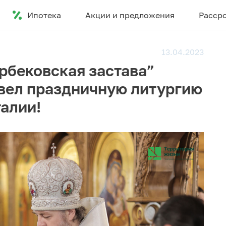
Ипотека
Акции и предложения
Расср
13.04.2023
рбековская застава”
вел праздничную литургию
талии!