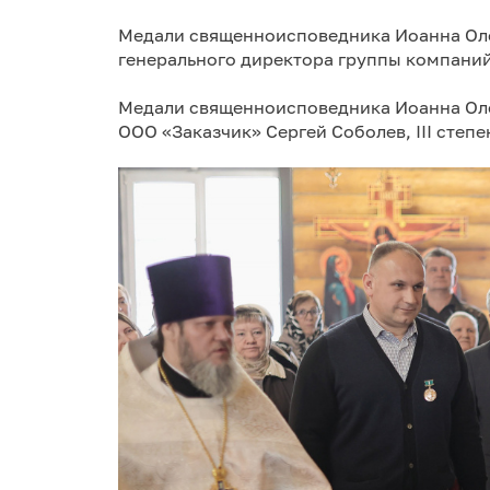
Медали священноисповедника Иоанна Оле
генерального директора группы компани
Медали священноисповедника Иоанна Олен
ООО «Заказчик» Сергей Соболев, III степ